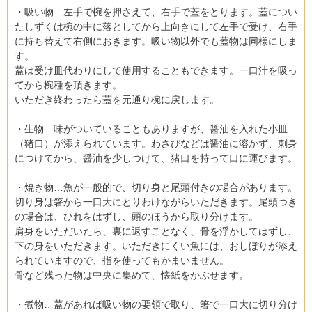
・吸い物…左手で椀を押さえて、右手で蓋をとります。蓋につい
たしずくは椀の中に落としてから上向きにして左手で受け、右手
に持ち替えて右側におきます。吸い物以外でも蓋物は同様にしま
す。
蓋は受け皿代わりにして使用することもできます。一口汁を吸っ
てから椀種を頂きます。
いただき終わったら蓋を元通り椀に戻します。
・生物…味がついていることもありますが、醤油を入れた小皿
（猪口）が添えられています。わさびなどは醤油に溶かず、刺身
につけてから、醤油を少しつけて、猪口を持って口に運びます。
・焼き物…魚が一般的で、切り身と尾頭付きの場合があります。
切り身は箸から一口大にとりわけながらいただきます。尾頭つき
の場合は、ひれをはずし、頭のほうから取り分けます。
肩身をいただいたら、裏に返すことなく、骨を浮かしてはずし、
下の身をいただきます。いただきにくい魚には、おしぼりが添え
られていますので、指を使ってもかまいません。
骨など残った物は中央に集めて、懐紙をかぶせます。
・煮物…蓋があれば吸い物の要領で取り、箸で一口大に切り分け