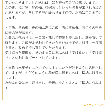
ていただきます。汁があれば、器を持って合間に味わいます。
この後、揚げ物、酢の物、茶碗蒸しといった強肴が出される場合
がありますが、それで料理が終わりますので、お酒はここまでと
します。
・ご飯、留め椀、香の物…左にご飯、右に留め椀、向こうの中央
に香の物が出ます。
ご飯のお代わりは、一口ほど残して茶碗を差し出し、箸を置いて
待ちます。ご飯がよそわれてきたら再び両手で受け取り、一度膳
を置き、改めて持ち直していただきます。
受け取った茶碗を、そのまま口に運ぶのは「受け食い」「受け取
り」といわれタブーとされています。
・果物（水菓子）…たいていはすぐにいただけるように処理され
ていますが、ぶどうのように種が口に残るものは、懐紙に取り出
します。
みかんの袋は皮に取り出し、最後に小さくまとめて懐紙に包みま
す。
▲ページトップへ