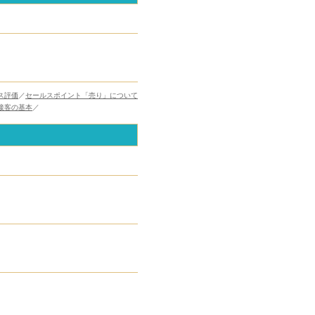
ス評価
／
セールスポイント「売り」について
接客の基本
／