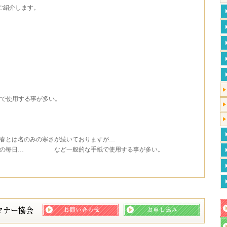
ご紹介します。
使用する事が多い。
春とは名のみの寒さが続いておりますが…
寒さの毎日… など一般的な手紙で使用する事が多い。