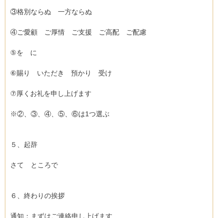
③格別ならぬ 一方ならぬ
④ご愛顧 ご厚情 ご支援 ご高配 ご配慮
⑤を に
⑥賜り いただき 預かり 受け
⑦厚くお礼を申し上げます
※②、③、④、⑤、⑥は1つ選ぶ
５、起辞
さて ところで
６、終わりの挨拶
通知：まずはご連絡申し上げます