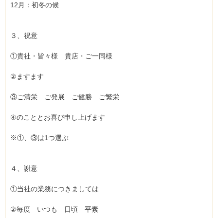
12月：初冬の候
３、祝意
①貴社・皆々様 貴店・ご一同様
②ますます
③ご清栄 ご発展 ご健勝 ご繁栄
④のこととお喜び申し上げます
※①、③は1つ選ぶ
４、謝意
①当社の業務につきましては
②毎度 いつも 日頃 平素