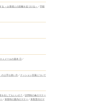
する ～お客様との距離を近づける～
／
手順
ス e メールの基本 ①
／
」の上手な使い方
／
クッション言葉について
茶を出してもいいの？
／
訪問時の傘のマナー
ー
／
来客時の案内のマナー
／
来客受付のマ