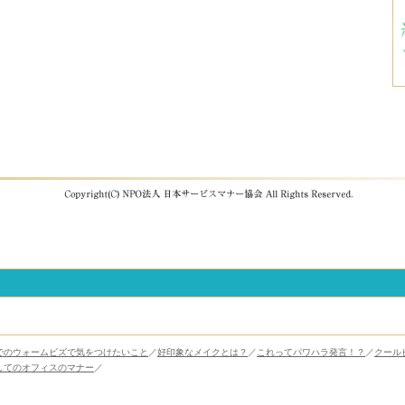
でのウォームビズで気をつけたいこと
／
好印象なメイクとは？
／
これってパワハラ発言！？
／
クール
してのオフィスのマナー
／