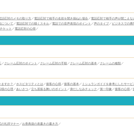
電話応対のメモの取り方
／
電話応対で相手の名前を聞き損ねた場合
／
電話応対で相手の声が聞こえな
信について
／
電話応対での聴くスキル
／
電話での音声表現のポイント
／
声のタイプ
／
ビジネスでの携
エチケット
／
電話応対の心得
／
応
／
クレーム応対のポイント
／
クレーム応対の手順
／
クレーム応対の基本
／
クレームの種類
／
いますか？
／
ホスピタリティとは
／
接客の心得
／
接客の基本
／
ミシュランガイドを参考にしたサービ
客様の心理
／
あいさつ
／
立ち居振る舞いのポイント
／
身だしなみチェック
／
第一印象
／
接客の心得
／
式の礼拝マナー
／
お香典袋の表書きの書き方
／