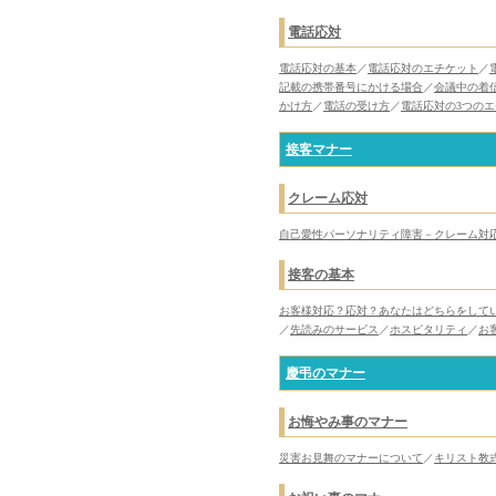
電話応対
電話応対の基本
／
電話応対のエチケット
／
記載の携帯番号にかける場合
／
会議中の着
かけ方
／
電話の受け方
／
電話応対の3つの
接客マナー
クレーム応対
自己愛性パーソナリティ障害－クレーム対
接客の基本
お客様対応？応対？あなたはどちらをして
／
先読みのサービス
／
ホスピタリティ
／
お
慶弔のマナー
お悔やみ事のマナー
災害お見舞のマナーについて
／
キリスト教