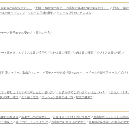
～前向きな姿勢を伝える～
／
手順3：解決策の提示 ～お客様に具体的解決策を伝える～
／
手順2：質問
ールのオープニング
／
クレーム応対の流れ
／
クレーム発生のメカニズム
／
マナー
／
指示命令の受け方・報告の仕方
／
シート書き方
／
ビジネス文書の慣用句
／
社外文書の種類
／
社内文書の種類
／
ビジネス文書の特性
／
基本 ②
／
e メール返信のマナー ～電子メールを受け取ったら～
／
e メールの基本フォーム
／
ビジネ
ますと存じ上げますの意味と正しい使い方
／
「お疲れ様でございます」は正しい？
／
「恐れ入ります
違いやすい敬語
／
よく使う敬語
／
クッション言葉の使い方
／
敬語の種類2
／
印象なお見送り
／
取引先への訪問マナー
／
汗をタオルで拭くのは失礼？
／
お客様にペットボトルのお
ナー違反？
／
スーツにリュックはNG？
／
お客様のお見送りのマナー
／
来客時の応接室への案内のマナ