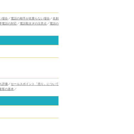
い場合
／
電話の相手が名乗らない場合
／
名刺
帯電話の対応
／
電話取次ぎの注意点
／
電話の
ス評価
／
セールスポイント「売り」について
接客の基本
／