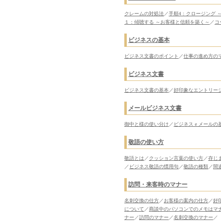
クレームの対処法
／
手順4：クロージング 
１：傾聴する ～お客様と信頼を築く～
／
コ
ビジネスの基本
ビジネス文書のポイント
／
仕事の進め方の
ビジネス文書
ビジネス文書の基本
／
好印象なエントリー
メールビジネス文書
御中と様の使い分け
／
ビジネス e メールの
敬語の使い方
敬語とは
／
クッション言葉の使い方
／
存じ
／
ビジネス敬語の慣用句
／
敬語の種類
／
間
訪問・来客時のマナー
名刺交換の仕方
／
お客様の案内の仕方
／
好
について
／
商談中のパソコンでのメモはマ
ナー
／
訪問のマナー
／
名刺交換のマナー
／