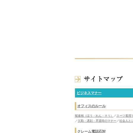
ビジネスマナー
オフィスのルール
報連相（ほう・れん・そう）
／
スーツ着用
／
欠勤・遅刻・早退時のマナー
／
社会人と
クレーム電話応対