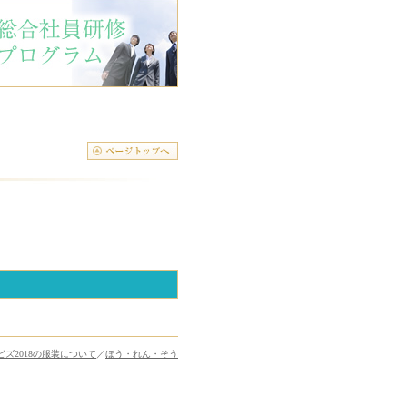
ビズ2018の服装について
／
ほう・れん・そう