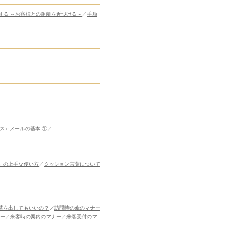
する ～お客様との距離を近づける～
／
手順
ス e メールの基本 ①
／
」の上手な使い方
／
クッション言葉について
茶を出してもいいの？
／
訪問時の傘のマナー
ー
／
来客時の案内のマナー
／
来客受付のマ