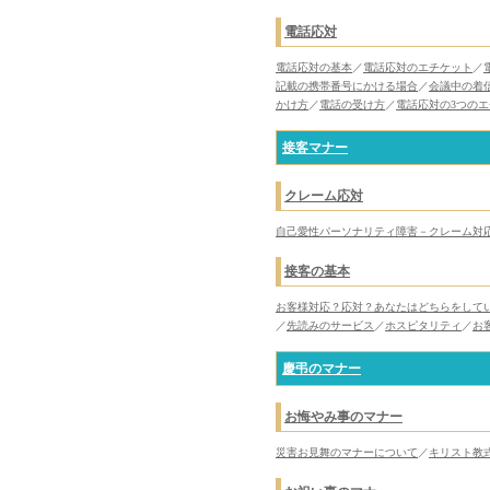
電話応対
電話応対の基本
／
電話応対のエチケット
／
記載の携帯番号にかける場合
／
会議中の着
かけ方
／
電話の受け方
／
電話応対の3つの
接客マナー
クレーム応対
自己愛性パーソナリティ障害－クレーム対
接客の基本
お客様対応？応対？あなたはどちらをして
／
先読みのサービス
／
ホスピタリティ
／
お
慶弔のマナー
お悔やみ事のマナー
災害お見舞のマナーについて
／
キリスト教