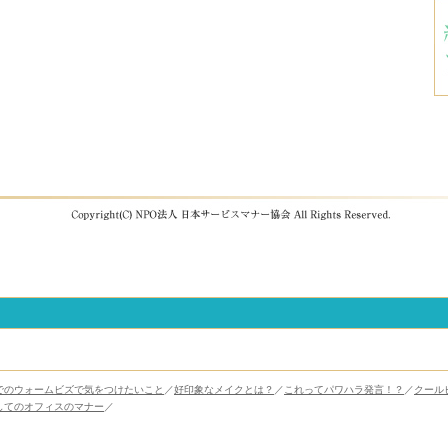
でのウォームビズで気をつけたいこと
／
好印象なメイクとは？
／
これってパワハラ発言！？
／
クール
してのオフィスのマナー
／