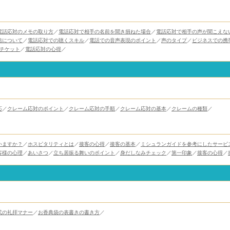
電話応対のメモの取り方
／
電話応対で相手の名前を聞き損ねた場合
／
電話応対で相手の声が聞こえな
信について
／
電話応対での聴くスキル
／
電話での音声表現のポイント
／
声のタイプ
／
ビジネスでの携
エチケット
／
電話応対の心得
／
応
／
クレーム応対のポイント
／
クレーム応対の手順
／
クレーム応対の基本
／
クレームの種類
／
いますか？
／
ホスピタリティとは
／
接客の心得
／
接客の基本
／
ミシュランガイドを参考にしたサービ
客様の心理
／
あいさつ
／
立ち居振る舞いのポイント
／
身だしなみチェック
／
第一印象
／
接客の心得
／
式の礼拝マナー
／
お香典袋の表書きの書き方
／