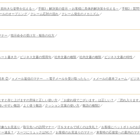
～前向きな姿勢を伝える～
／
手順3：解決策の提示 ～お客様に具体的解決策を伝える～
／
手順2：質問
ールのオープニング
／
クレーム応対の流れ
／
クレーム発生のメカニズム
／
マナー
／
指示命令の受け方・報告の仕方
／
シート書き方
／
ビジネス文書の慣用句
／
社外文書の種類
／
社内文書の種類
／
ビジネス文書の特性
／
基本 ②
／
e メール返信のマナー ～電子メールを受け取ったら～
／
e メールの基本フォーム
／
ビジネ
ますと存じ上げますの意味と正しい使い方
／
「お疲れ様でございます」は正しい？
／
「恐れ入ります
違いやすい敬語
／
よく使う敬語
／
クッション言葉の使い方
／
敬語の種類2
／
印象なお見送り
／
取引先への訪問マナー
／
汗をタオルで拭くのは失礼？
／
お客様にペットボトルのお
ナー違反？
／
スーツにリュックはNG？
／
お客様のお見送りのマナー
／
来客時の応接室への案内のマナ