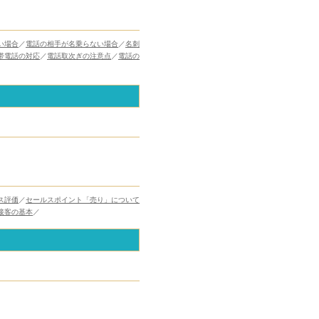
い場合
／
電話の相手が名乗らない場合
／
名刺
帯電話の対応
／
電話取次ぎの注意点
／
電話の
ス評価
／
セールスポイント「売り」について
接客の基本
／