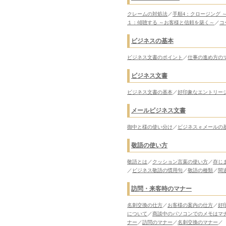
クレームの対処法
／
手順4：クロージング 
１：傾聴する ～お客様と信頼を築く～
／
コ
ビジネスの基本
ビジネス文書のポイント
／
仕事の進め方の
ビジネス文書
ビジネス文書の基本
／
好印象なエントリー
メールビジネス文書
御中と様の使い分け
／
ビジネス e メールの
敬語の使い方
敬語とは
／
クッション言葉の使い方
／
存じ
／
ビジネス敬語の慣用句
／
敬語の種類
／
間
訪問・来客時のマナー
名刺交換の仕方
／
お客様の案内の仕方
／
好
について
／
商談中のパソコンでのメモはマ
ナー
／
訪問のマナー
／
名刺交換のマナー
／