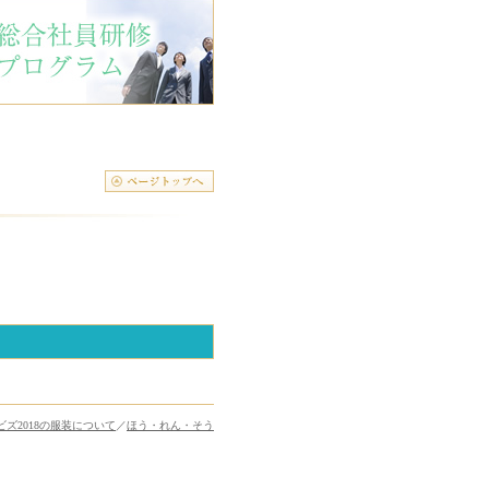
ビズ2018の服装について
／
ほう・れん・そう