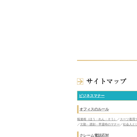
ビジネスマナー
オフィスのルール
報連相（ほう・れん・そう）
／
スーツ着用
／
欠勤・遅刻・早退時のマナー
／
社会人と
クレーム電話応対